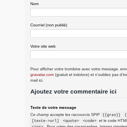
Nom
Courriel (non publié)
Votre site web
Pour afficher votre trombine avec votre message, enre
gravatar.com
(gratuit et indolore) et n’oubliez pas d’i
mail ici.
Ajoutez votre commentaire ici
Texte de votre message
Ce champ accepte les raccourcis SPIP
{{gras}}
{
et le code HT
[texte->url]
<quote>
<code>
. Pour créer des paragraphes, laissez simplem
<ins>