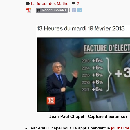
La fureur des Maths
|
2
|
|
|
Recommander
Jean-Paul Chapel - Capture d’écran sur f
« Jean-Paul Chapel nous l’a appris pendant le
journal de