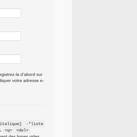
gistrez-la d’abord sur
ndiquer votre adresse e-
italique}
-*liste
ML
<q>
<del>
ent des lignes vides.