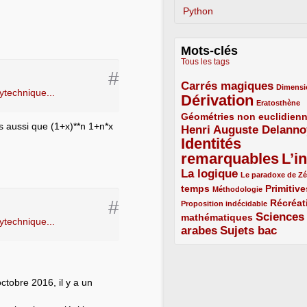
Python
Mots-clés
Tous les tags
#
Carrés magiques
3/5
1/5
Dimensi
lytechnique...
Dérivation
5/5
1/5
Eratosthène
Géométries non euclidien
2/5
s aussi que (1+x)**n 1+n*x
Henri Auguste Delanno
3/5
Identités
remarquables
L’in
5/5
5/5
La logique
3/5
1/5
Le paradoxe de Z
temps
2/5
1/5
2/5
Primitive
Méthodologie
#
1/5
Récréat
Proposition indécidable
Sciences
mathématiques
2/5
lytechnique...
arabes
Sujets bac
3/5
3/5
ctobre 2016, il y a un