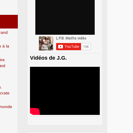
grand
 à la
Vidéos de J.G.
ire
est
s.
crate
e monde