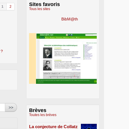
Sites favoris
1
2
Tous les sites
BibM@th
 ?
>>
Brèves
Toutes les brèves
La conjecture de Collatz