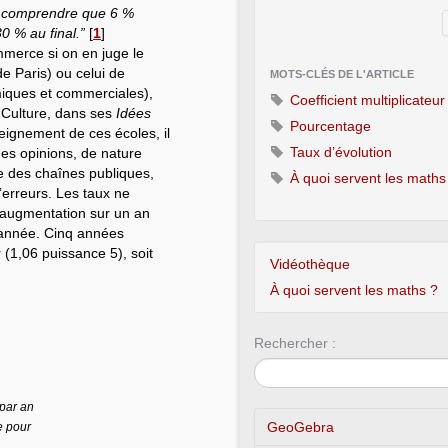
ur comprendre que 6 %
0 % au final.”
[
1
]
mmerce si on en juge le
e Paris) ou celui de
MOTS-CLÉS DE L'ARTICLE
iques et commerciales),
Coefficient multiplicateur
 Culture, dans ses
Idées
Pourcentage
eignement de ces écoles, il
Taux d’évolution
des opinions, de nature
e des chaînes publiques,
À quoi servent les maths
’erreurs. Les taux ne
 d’augmentation sur un an
 année. Cinq années
 (1,06 puissance 5), soit
Vidéothèque
À quoi servent les maths ?
Rechercher :
par an
GeoGebra
e pour