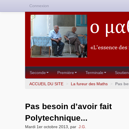
Connexion
Seconde
Première
Terminale
Soutien
ACCUEIL DU SITE
>
La fureur des Maths
>
Pas bes
Pas besoin d’avoir fait
Polytechnique...
Mardi 1er octobre 2013
,
par
J.G.