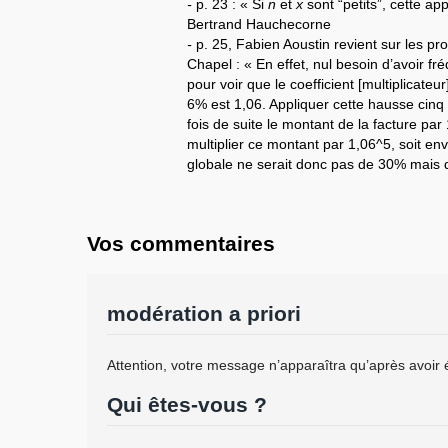
-
p. 23 : « Si
n
et
x
sont “petits”, cette ap
Bertrand Hauchecorne
-
p. 25, Fabien Aoustin revient sur les p
Chapel : « En effet, nul besoin d’avoir f
pour voir que le coefficient [multiplicate
6% est 1,06. Appliquer cette hausse cinq f
fois de suite le montant de la facture par 
multiplier ce montant par 1,06^5, soit en
globale ne serait donc pas de 30% mais 
Vos commentaires
modération a priori
Attention, votre message n’apparaîtra qu’après avoir 
Qui êtes-vous ?