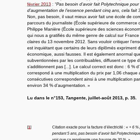
février 2013
:
“Pas besoin d’avoir fait Polytechnique po
d’augmentation de l’essence pendant cinq ans, cela fait 3
Non, pas besoin, il vaut mieux avoir fait une école de co
parcours du journaliste (École supérieure de commerce d
Philippe Manière (École supérieure des sciences économ
qui nous a gratifiés du même genre de calcul sur France
claires
du 13 novembre 2012. Sans vouloir critiquer l’ens
est inquiétant que certains de leurs diplômés expriment 
économique, aussi fausses. Il est également anormal qu
subventionnées par les contribuables, diffusent ce type d
s’additionnent pas [...]. Le calcul correct est donc : 6 %
correspond à une multiplication du prix par 1,06 chaque
consécutives correspondent ainsi à une multiplication par
environ 34 % d’augmentation. »
Lu dans le n°153,
Tangente
, juillet-août 2013, p. 35.
[
1
]
Citation exacte pour la facture d’électricité : «
+ 6 % 
pendant 5 ans, pas besoin d’avoir fait Polytechniqu
voir que ça représente une hausse de 30 %.
»