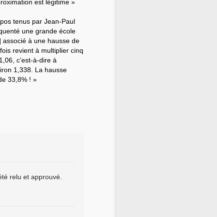
proximation est légitime »
ropos tenus par Jean-Paul
réquenté une grande école
ur] associé à une hausse de
ois revient à multiplier cinq
1,06, c’est-à-dire à
viron 1,338. La hausse
de 33,8% ! »
été relu et approuvé.