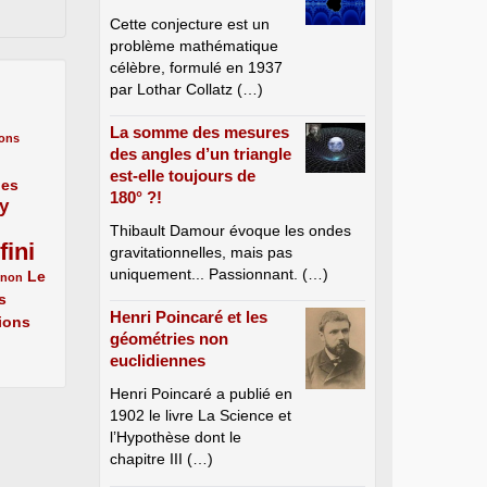
Cette conjecture est un
problème mathématique
célèbre, formulé en 1937
par Lothar Collatz (…)
La somme des mesures
ons
des angles d’un triangle
est-elle toujours de
nes
180° ?!
y
Thibault Damour évoque les ondes
fini
gravitationnelles, mais pas
uniquement... Passionnant. (…)
Le
énon
s
Henri Poincaré et les
ions
géométries non
euclidiennes
Henri Poincaré a publié en
1902 le livre La Science et
l’Hypothèse dont le
chapitre III (…)