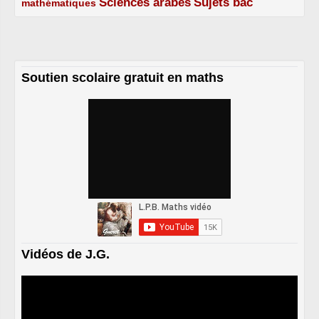
Sciences arabes
Sujets bac
mathématiques
2/5
3/5
3/5
Soutien scolaire gratuit en maths
Vidéos de J.G.