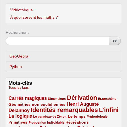
Vidéothèque
À quoi servent les maths ?
Rechercher :
>>
GeoGebra
Python
Mots-clés
Tous les tags
Dérivation
Carrés magiques
3/5
1/5
5/5
1/5
Dimensions
Eratosthène
Henri Auguste
Géométries non euclidiennes
2/5
Identités remarquables
L’infini
Delannoy
3/5
5/5
5/5
La logique
3/5
1/5
2/5
1/5
Le temps
Le paradoxe de Zénon
Méthodologie
Primitives
2/5
1/5
Récréations
Proposition indécidable