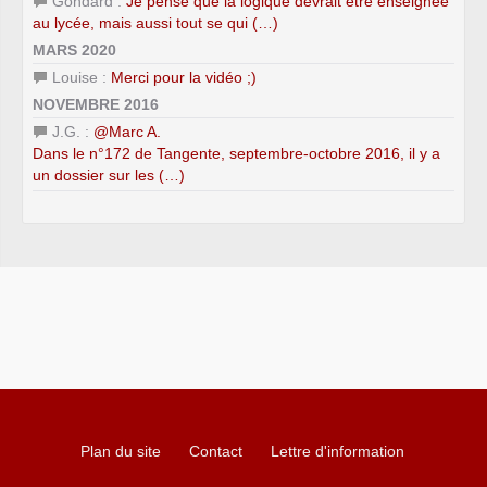
Gondard :
Je pense que la logique devrait être enseignée
au lycée, mais aussi tout se qui (…)
MARS 2020
Louise :
Merci pour la vidéo ;)
NOVEMBRE 2016
J.G. :
@Marc A.
Dans le n°172 de Tangente, septembre-octobre 2016, il y a
un dossier sur les (…)
Plan du site
Contact
Lettre d'information