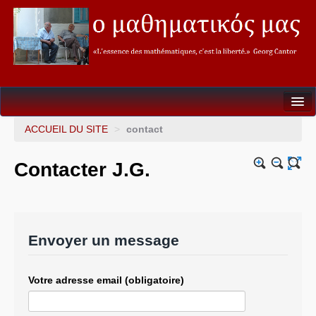
Seconde
ACCUEIL DU SITE
>
contact
Première
Contacter J.G.
Terminale
Soutien&Aide individualisée
La fureur des Maths
Envoyer un message
Mathèque
Votre adresse email (obligatoire)