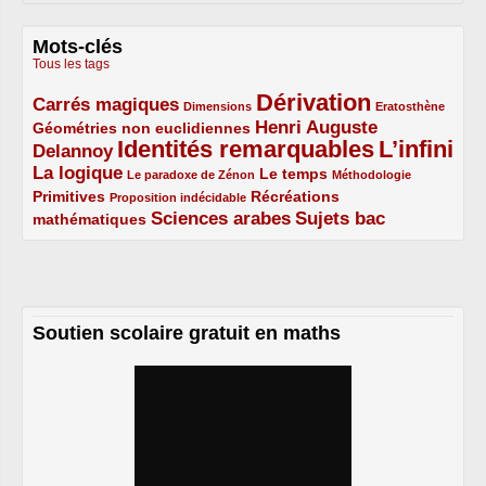
Mots-clés
Tous les tags
Dérivation
Carrés magiques
3/5
1/5
5/5
1/5
Dimensions
Eratosthène
Henri Auguste
Géométries non euclidiennes
2/5
Identités remarquables
L’infini
Delannoy
3/5
5/5
5/5
La logique
3/5
1/5
2/5
1/5
Le temps
Le paradoxe de Zénon
Méthodologie
Primitives
2/5
1/5
Récréations
Proposition indécidable
Sciences arabes
Sujets bac
mathématiques
2/5
3/5
3/5
Soutien scolaire gratuit en maths