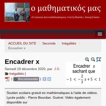
Seconde
ACCUEIL DU SITE
>
Seconde
>
Inégalités
>
Encadrer x
Première
Encadrer x
Terminale
Samedi 19 décembre 2020
,
par
J.G.
Soutien&Aide individualisée
Inégalités
|
|
|
Recommander
La fureur des Maths
Mathèque
Soutien scolaire gratuit en mathématiques à l’aide de vidéos.
Lycée public - Pierre Bourdan. Guéret. Vidéo également
disponible sur