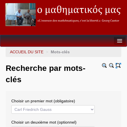
Seconde
ACCUEIL DU SITE
>
Mots-clés
Première
Recherche par mots-
Terminale
clés
Soutien&Aide individualisée
La fureur des Maths
Choisir un premier mot (obligatoire)
Mathèque
Choisir un deuxième mot (optionnel)