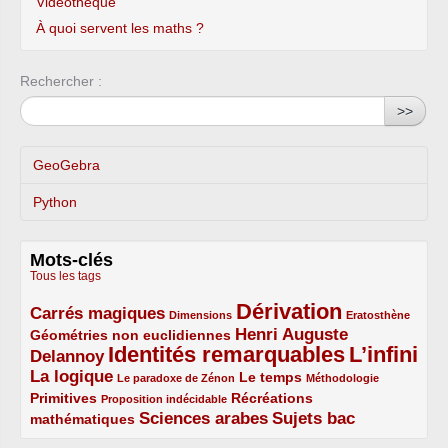
Vidéothèque
À quoi servent les maths ?
Rechercher :
>>
GeoGebra
Python
Mots-clés
Tous les tags
Dérivation
Carrés magiques
3/5
1/5
5/5
1/5
Dimensions
Eratosthène
Henri Auguste
Géométries non euclidiennes
2/5
Identités remarquables
L’infini
Delannoy
3/5
5/5
5/5
La logique
3/5
1/5
2/5
1/5
Le temps
Le paradoxe de Zénon
Méthodologie
Primitives
2/5
1/5
Récréations
Proposition indécidable
Sciences arabes
Sujets bac
mathématiques
2/5
3/5
3/5