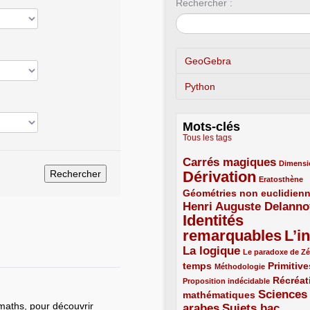
Rechercher :
GeoGebra
Python
Mots-clés
Tous les tags
Carrés magiques
3/5
1/5
Dimensi
Dérivation
5/5
1/5
Eratosthène
Géométries non euclidien
2/5
Henri Auguste Delanno
3/5
Identités
remarquables
L’in
5/5
5/5
La logique
3/5
1/5
Le paradoxe de Z
temps
2/5
1/5
2/5
Primitive
Méthodologie
1/5
Récréat
Proposition indécidable
Sciences
mathématiques
2/5
 maths, pour découvrir
arabes
Sujets bac
3/5
3/5