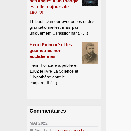
des angles d’un triangle
est-elle toujours de
180° ?!
Thibault Damour évoque les ondes
gravitationnelles, mais pas
uniquement... Passionnant. (…)
Henri Poincaré et les
géométries non
euclidiennes
Henri Poincaré a publié en
1902 le livre La Science et
l’Hypothèse dont le
chapitre III (…)
Commentaires
MAI 2022
Gondard :
Je pense que la