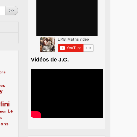
>>
Vidéos de J.G.
ons
nes
y
fini
Le
énon
s
ions