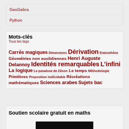
GeoGebra
Python
Mots-clés
Tous les tags
Dérivation
Carrés magiques
3/5
1/5
5/5
1/5
Dimensions
Eratosthène
Henri Auguste
Géométries non euclidiennes
2/5
Identités remarquables
L’infini
Delannoy
3/5
5/5
5/5
La logique
3/5
1/5
2/5
1/5
Le temps
Le paradoxe de Zénon
Méthodologie
Primitives
2/5
1/5
Récréations
Proposition indécidable
Sciences arabes
Sujets bac
mathématiques
2/5
3/5
3/5
Soutien scolaire gratuit en maths