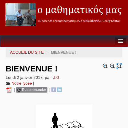
Seconde
ACCUEIL DU SITE
>
BIENVENUE !
Première
BIENVENUE !
Terminale
Lundi 2 janvier 2017
,
par
J.G.
Notre lycée
|
Soutien&Aide individualisée
|
|
Recommander
La fureur des Maths
Mathèque