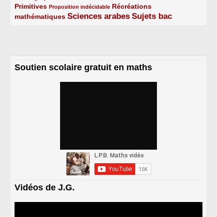
Primitives
2/5
1/5
Récréations
Proposition indécidable
Sciences arabes
Sujets bac
mathématiques
2/5
3/5
3/5
Soutien scolaire gratuit en maths
Vidéos de J.G.