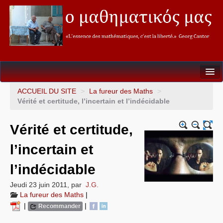
Seconde
ACCUEIL DU SITE
>
La fureur des Maths
>
Vérité et certitude, l’incertain et l’indécidable
Première
Vérité et certitude,
Terminale
l’incertain et
Soutien&Aide individualisée
l’indécidable
La fureur des Maths
Jeudi 23 juin 2011
,
par
J.G.
Mathèque
La fureur des Maths
|
|
|
Recommander