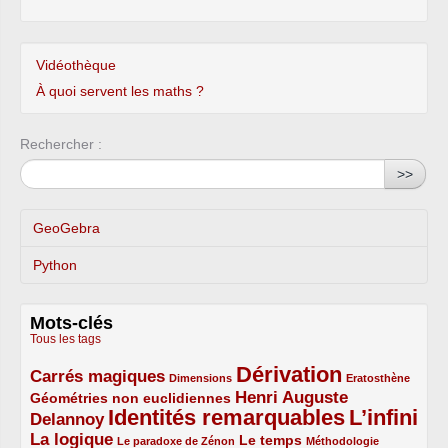
Vidéothèque
À quoi servent les maths ?
Rechercher :
>>
GeoGebra
Python
Mots-clés
Tous les tags
Dérivation
Carrés magiques
3/5
1/5
5/5
1/5
Dimensions
Eratosthène
Henri Auguste
Géométries non euclidiennes
2/5
Identités remarquables
L’infini
Delannoy
3/5
5/5
5/5
La logique
3/5
1/5
2/5
1/5
Le temps
Le paradoxe de Zénon
Méthodologie