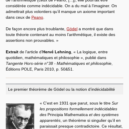
de l’arithmétique (ceux de Peano, [...]), elle pourrait être
considérée comme indécidable. On a du mal à l’imaginer. On
admettrait plus volontiers qu’il manque un axiome important
dans ceux de
Peano
.
De façon encore plus troublante,
Gödel
a montré que dans
toute théorie contenant au moins l’arithmétique, il existe des
assertions non prouvables. »
Extrait
de l’article d’
Hervé Lehning
, « La logique, entre
quotidien, mathématiques et philosophie », publié dans
Tangente Hors-série n°38 - Mathématiques et philosophie
,
Éditions POLE, Paris 2010, p. 50&51.
Le premier théorème de Gödel ou la notion d’indécidabilité
« C’est en 1931 que parut, sous le titre
Sur
les propositions formellement indécidables
des
Principia Mathematica
et des systèmes
apparentés
, un théorème si singulier qu’il en
paraissait presque contradictoire. Ce résultat,